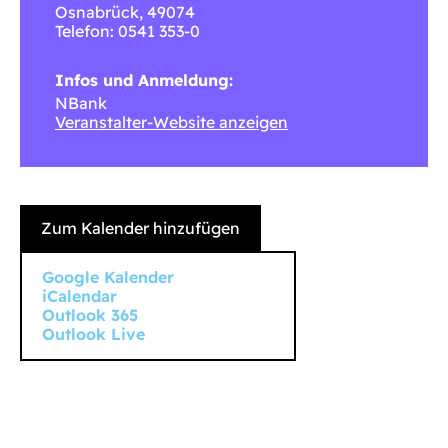
Osnabrück
,
49074
Telefon: 0541 353-0
Infos und Anmeldung:
NBank
Veranstalter-Website anzeigen
Zum Kalender hinzufügen
Google Kalender
iCalendar
Outlook 365
Outlook Live