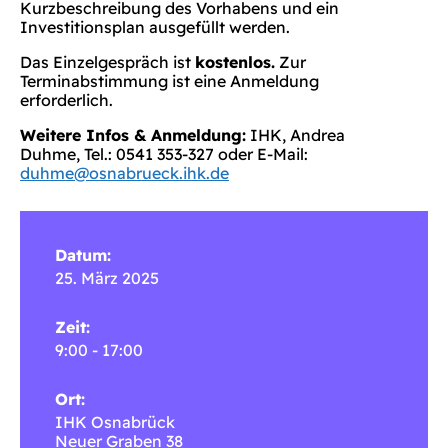
Kurzbeschreibung des Vorhabens und ein
Investitionsplan ausgefüllt werden.
Das Einzelgespräch ist
kostenlos.
Zur
Terminabstimmung ist eine Anmeldung
erforderlich.
Weitere Infos & Anmeldung:
IHK, Andrea
Duhme, Tel.: 0541 353-327 oder E-Mail:
duhme@osnabrueck.ihk.de
Datum:
25. März 2025
Zeit:
9:00 - 17:00
Ort:
IHK Osnabrück
Neuer Graben 38