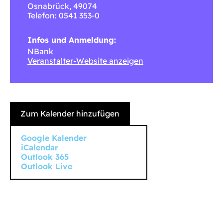
Osnabrück
,
49074
Telefon: 0541 353-0
Infos und Anmeldung:
NBank
Veranstalter-Website anzeigen
Zum Kalender hinzufügen
Google Kalender
iCalendar
Outlook 365
Outlook Live