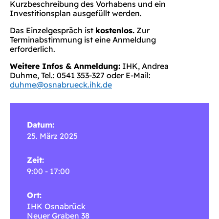
Kurzbeschreibung des Vorhabens und ein
Investitionsplan ausgefüllt werden.
Das Einzelgespräch ist
kostenlos.
Zur
Terminabstimmung ist eine Anmeldung
erforderlich.
Weitere Infos & Anmeldung:
IHK, Andrea
Duhme, Tel.: 0541 353-327 oder E-Mail:
duhme@osnabrueck.ihk.de
Datum:
25. März 2025
Zeit:
9:00 - 17:00
Ort:
IHK Osnabrück
Neuer Graben 38