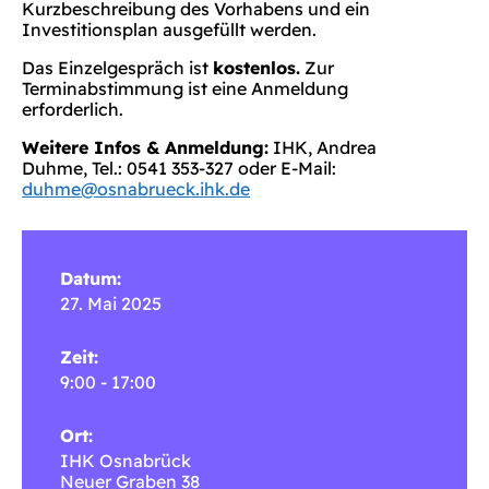
Kurzbeschreibung des Vorhabens und ein
Investitionsplan ausgefüllt werden.
Das Einzelgespräch ist
kostenlos.
Zur
Terminabstimmung ist eine Anmeldung
erforderlich.
Weitere Infos & Anmeldung:
IHK, Andrea
Duhme, Tel.: 0541 353-327 oder E-Mail:
duhme@osnabrueck.ihk.de
Datum:
27. Mai 2025
Zeit:
9:00 - 17:00
Ort:
IHK Osnabrück
Neuer Graben 38