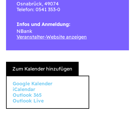
Osnabrück
,
49074
Telefon: 0541 353-0
Infos und Anmeldung:
NBank
Veranstalter-Website anzeigen
Zum Kalender hinzufügen
Google Kalender
iCalendar
Outlook 365
Outlook Live