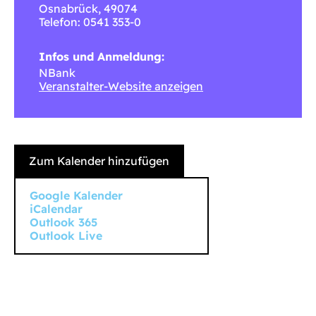
Osnabrück
,
49074
Telefon: 0541 353-0
Infos und Anmeldung:
NBank
Veranstalter-Website anzeigen
Zum Kalender hinzufügen
Google Kalender
iCalendar
Outlook 365
Outlook Live