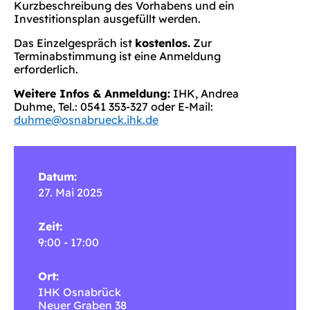
Kurzbeschreibung des Vorhabens und ein
Investitionsplan ausgefüllt werden.
Das Einzelgespräch ist
kostenlos.
Zur
Terminabstimmung ist eine Anmeldung
erforderlich.
Weitere Infos & Anmeldung:
IHK, Andrea
Duhme, Tel.: 0541 353-327 oder E-Mail:
duhme@osnabrueck.ihk.de
Datum:
27. Mai 2025
Zeit:
9:00 - 17:00
Ort:
IHK Osnabrück
Neuer Graben 38