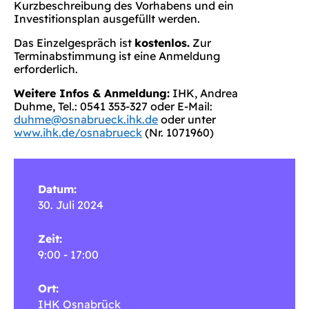
Kurzbeschreibung des Vorhabens und ein
Investitionsplan ausgefüllt werden.
Das Einzelgespräch ist
kostenlos.
Zur
Terminabstimmung ist eine Anmeldung
erforderlich.
Weitere Infos & Anmeldung:
IHK, Andrea
Duhme, Tel.: 0541 353-327 oder E-Mail:
duhme@osnabrueck.ihk.de
oder unter
www.ihk.de/osnabrueck
(Nr. 1071960)
Datum:
30. Juli 2024
Zeit:
9:00 - 17:00
Ort:
IHK Osnabrück