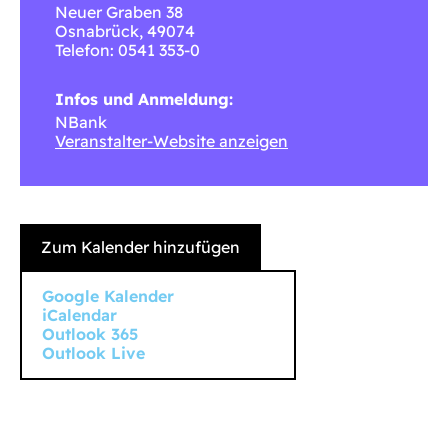
Neuer Graben 38
Osnabrück
,
49074
Telefon: 0541 353-0
Infos und Anmeldung:
NBank
Veranstalter-Website anzeigen
Zum Kalender hinzufügen
Google Kalender
iCalendar
Outlook 365
Outlook Live