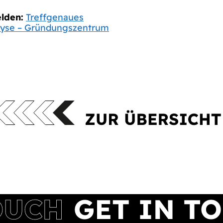
lden:
Treffgenaues
alyse – Gründungszentrum