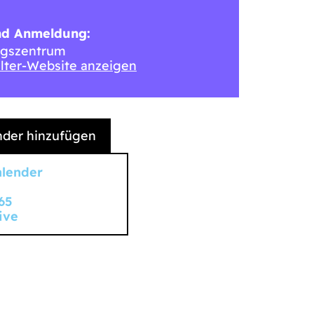
nd Anmeldung:
gszentrum
lter-Website anzeigen
der hinzufügen
alender
65
ive