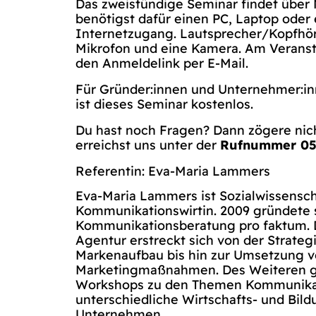
Das zweistündige Seminar findet über 
benötigst dafür einen PC, Laptop oder
Internetzugang. Lautsprecher/Kopfhör
Mikrofon und eine Kamera. Am Veransta
den Anmeldelink per E-Mail.
Für Gründer:innen und Unternehmer:in
ist dieses Seminar kostenlos.
Du hast noch Fragen? Dann zögere nich
erreichst uns unter der
Rufnummer 054
Referentin: Eva-Maria Lammers
Eva-Maria Lammers ist Sozialwissensch
Kommunikationswirtin. 2009 gründete 
Kommunikationsberatung pro faktum. 
Agentur erstreckt sich von der Strate
Markenaufbau bis hin zur Umsetzung v
Marketingmaßnahmen. Des Weiteren g
Workshops zu den Themen Kommunikat
unterschiedliche Wirtschafts- und Bil
Unternehmen.