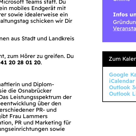
Microsoft Teams statt. Du
 ein mobiles Endgerät mit
er sowie idealerweise ein
Infos u
ltungstag schicken wir Dir
Gründun
Veransta
nen aus Stadt und Landkreis
t, zum Hörer zu greifen. Du
Zum Kalen
1 20 28 01 20
.
Google K
iCalendar
aftlerin und Diplom-
Outlook 3
sie die Osnabrücker
Outlook L
Das Leistungsspektrum der
gieentwicklung über den
erschiedener PR- und
ibt Frau Lammers
ion, PR und Marketing für
dungseinrichtungen sowie