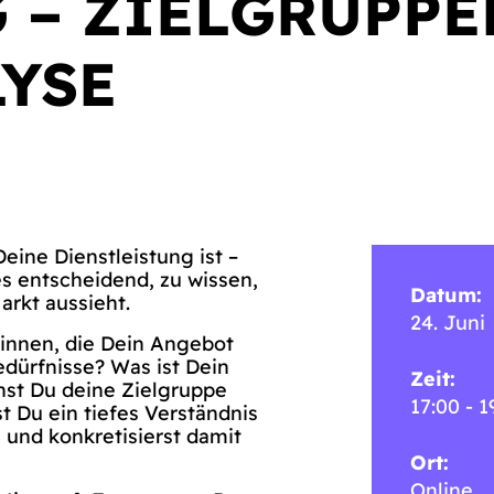
 – ZIELGRUPPE
YSE
eine Dienstleistung ist –
es entscheidend, zu wissen,
Datum:
arkt aussieht.
24. Juni
innen, die Dein Angebot
dürfnisse? Was ist Dein
Zeit:
hst Du deine Zielgruppe
17:00 - 1
t Du ein tiefes Verständnis
 und konkretisierst damit
Ort:
Online