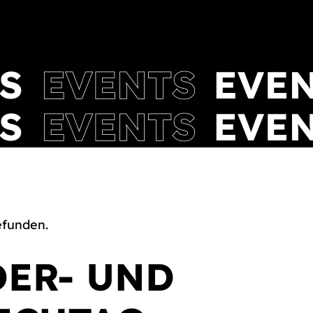
efunden.
DER- UND