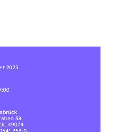
st 2025
7:00
abrück
raben 38
ck
,
49074
 0541 353-0