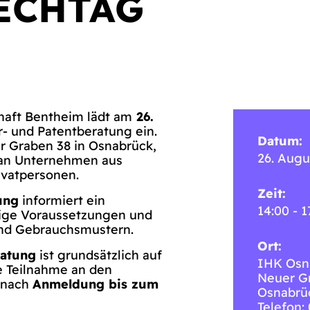
ECHTAG
haft Bentheim lädt am
26.
r- und Patentberatung ein.
Datum:
r Graben 38 in Osnabrück,
26. Augu
l an Unternehmen aus
ivatpersonen.
Zeit:
ung
informiert ein
14:00 - 1
dige Voraussetzungen und
nd Gebrauchsmustern.
Ort:
ratung
ist grundsätzlich auf
IHK Osn
e Teilnahme an den
Neuer G
r nach
Anmeldung bis zum
Osnabrü
Telefon: