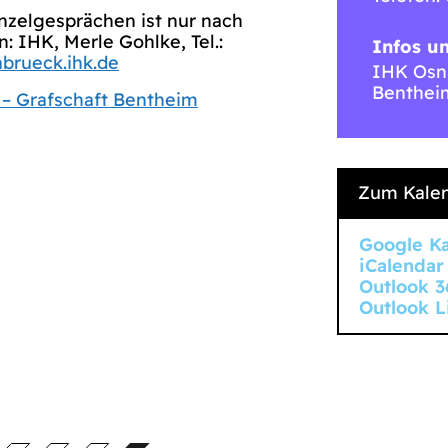
inzelgesprächen ist nur nach
 IHK, Merle Gohlke, Tel.:
Infos u
brueck.ihk.de
IHK Osna
Benthei
– Grafschaft Bentheim
Zum Kalen
Google K
iCalendar
Outlook 3
Outlook L