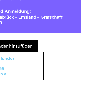
nd Anmeldung:
brück – Emsland – Grafschaft
m
der hinzufügen
alender
65
ive