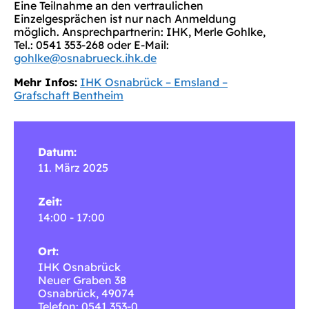
Eine Teilnahme an den vertraulichen
Einzelgesprächen ist nur nach Anmeldung
möglich. Ansprechpartnerin: IHK, Merle Gohlke,
Tel.: 0541 353-268 oder E-Mail:
gohlke@osnabrueck.ihk.de
Mehr Infos:
IHK Osnabrück – Emsland –
Grafschaft Bentheim
Datum:
11. März 2025
Zeit:
14:00 - 17:00
Ort:
IHK Osnabrück
Neuer Graben 38
Osnabrück
,
49074
Telefon: 0541 353-0