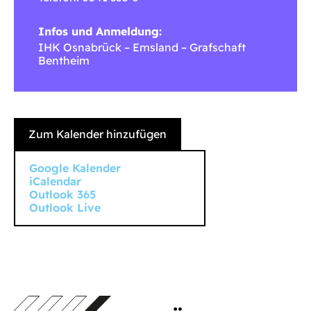
Infos und Anmeldung:
IHK Osnabrück – Emsland – Grafschaft
Bentheim
Zum Kalender hinzufügen
Google Kalender
iCalendar
Outlook 365
Outlook Live