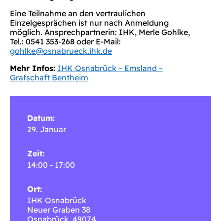
Eine Teilnahme an den vertraulichen
Einzelgesprächen ist nur nach Anmeldung
möglich. Ansprechpartnerin: IHK, Merle Gohlke,
Tel.: 0541 353-268 oder E-Mail:
gohlke@osnabrueck.ihk.de
Mehr Infos:
IHK Osnabrück – Emsland –
Grafschaft Bentheim
Datum:
29. Januar
Zeit:
14:00 - 17:00
Ort:
IHK Osnabrück
Neuer Graben 38
Osnabrück
,
49074