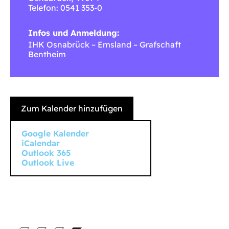
Telefon: 0541 353-0
Infos und Anmeldung:
IHK Osnabrück – Emsland – Grafschaft
Bentheim
Zum Kalender hinzufügen
Google Kalender
iCalendar
Outlook 365
Outlook Live