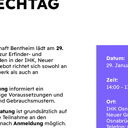
ECHTAG
haft Bentheim lädt am
29.
zur Erfinder- und
Datum:
den in der IHK, Neuer
29. Janu
ebot richtet sich sowohl an
erk als auch an
Zeit:
14:00 - 1
ung
informiert ein
dige Voraussetzungen und
nd Gebrauchsmustern.
Ort:
IHK Osn
ratung
ist grundsätzlich auf
Neuer G
e Teilnahme an den
Osnabrü
r nach
Anmeldung
möglich.
Telefon: