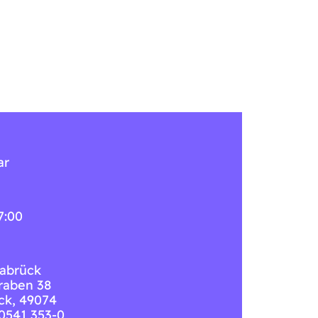
ar
7:00
abrück
raben 38
ck
,
49074
 0541 353-0