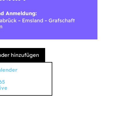
nd Anmeldung:
brück – Emsland – Grafschaft
m
der hinzufügen
alender
65
ive