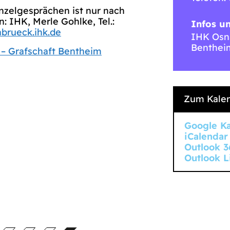
inzelgesprächen ist nur nach
 IHK, Merle Gohlke, Tel.:
Infos u
brueck.ihk.de
IHK Osna
Benthei
– Grafschaft Bentheim
Zum Kalen
Google K
iCalendar
Outlook 3
Outlook L