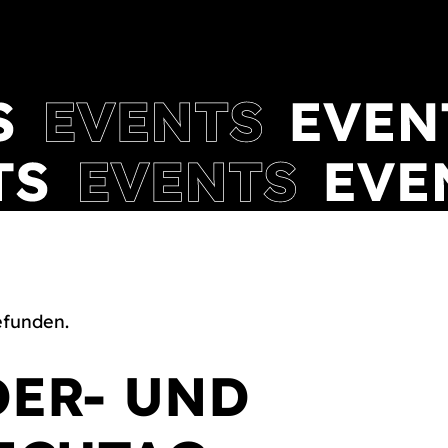
efunden.
DER- UND