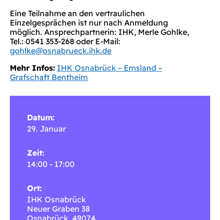
Eine Teilnahme an den vertraulichen
Einzelgesprächen ist nur nach Anmeldung
möglich. Ansprechpartnerin: IHK, Merle Gohlke,
Tel.: 0541 353-268 oder E-Mail:
gohlke@osnabrueck.ihk.de
Mehr Infos:
IHK Osnabrück – Emsland –
Grafschaft Bentheim
Datum:
29. Januar
Zeit:
14:00 - 17:00
Ort:
IHK Osnabrück
Neuer Graben 38
Osnabrück
,
49074