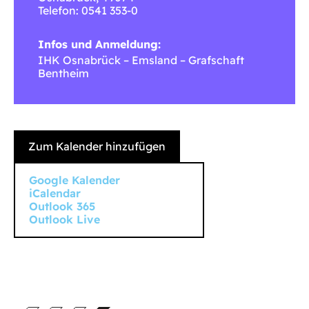
Telefon: 0541 353-0
Infos und Anmeldung:
IHK Osnabrück – Emsland – Grafschaft
Bentheim
Zum Kalender hinzufügen
Google Kalender
iCalendar
Outlook 365
Outlook Live