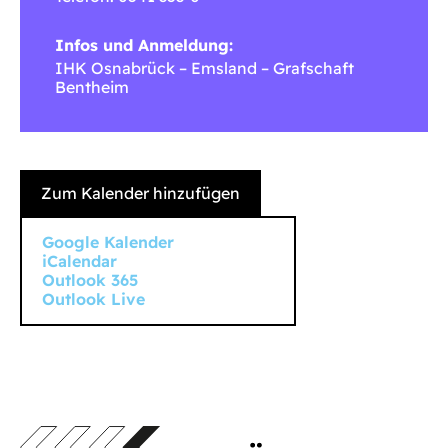
Infos und Anmeldung:
IHK Osnabrück – Emsland – Grafschaft
Bentheim
Zum Kalender hinzufügen
Google Kalender
iCalendar
Outlook 365
Outlook Live