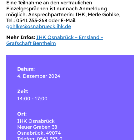
Eine Teilnahme an den vertraulichen
Einzelgesprächen ist nur nach Anmeldung
möglich. Ansprechpartnerin: IHK, Merle Gohlke,
Tel.: 0541 353-268 oder E-Mail:
gohlke@osnabrueck.ihk.de
Mehr Infos:
IHK Osnabrück – Emsland –
Grafschaft Bentheim
Datum:
4. Dezember 2024
Zeit:
14:00 - 17:00
Ort:
IHK Osnabrück
Neuer Graben 38
Osnabrück
,
49074
Telefon: 0541 353-0