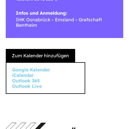
Infos und Anmeldung:
IHK Osnabrück – Emsland – Grafschaft
Bentheim
Zum Kalender hinzufügen
Google Kalender
iCalendar
Outlook 365
Outlook Live