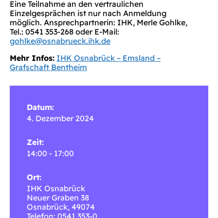
Eine Teilnahme an den vertraulichen
Einzelgesprächen ist nur nach Anmeldung
möglich. Ansprechpartnerin: IHK, Merle Gohlke,
Tel.: 0541 353-268 oder E-Mail:
gohlke@osnabrueck.ihk.de
Mehr Infos:
IHK Osnabrück – Emsland –
Grafschaft Bentheim
Datum:
4. Dezember 2024
Zeit:
14:00 - 17:00
Ort:
IHK Osnabrück
Neuer Graben 38
Osnabrück
,
49074
Telefon: 0541 353-0