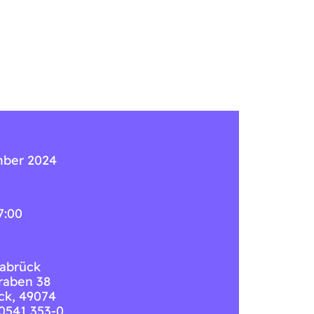
mber 2024
7:00
abrück
raben 38
ck
,
49074
 0541 353-0