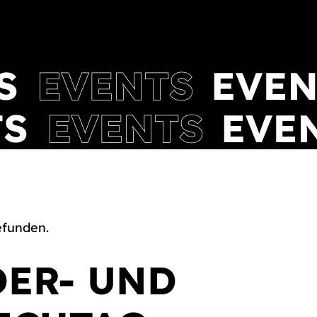
efunden.
DER- UND