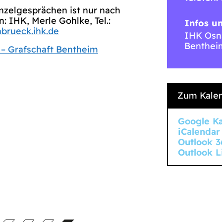
inzelgesprächen ist nur nach
 IHK, Merle Gohlke, Tel.:
Infos u
brueck.ihk.de
IHK Osna
Benthei
– Grafschaft Bentheim
Zum Kalen
Google K
iCalendar
Outlook 3
Outlook L