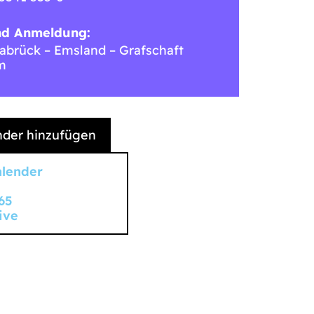
nd Anmeldung:
brück – Emsland – Grafschaft
m
der hinzufügen
alender
65
ive