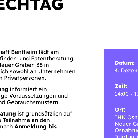
ECHTAG
haft Bentheim lädt am
finder- und Patentberatung
Datum:
Neuer Graben 38 in
4. Deze
 sich sowohl an Unternehmen
n Privatpersonen.
Zeit:
ung
informiert ein
14:00 - 1
dige Voraussetzungen und
nd Gebrauchsmustern.
Ort:
ratung
ist grundsätzlich auf
IHK Osn
e Teilnahme an den
Neuer G
r nach
Anmeldung bis
Osnabrü
Telefon: