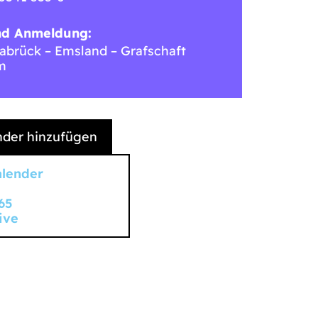
nd Anmeldung:
brück – Emsland – Grafschaft
m
der hinzufügen
alender
65
ive