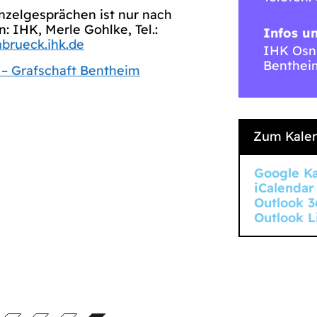
inzelgesprächen ist nur nach
 IHK, Merle Gohlke, Tel.:
Infos u
brueck.ihk.de
IHK Osna
Benthei
– Grafschaft Bentheim
Zum Kalen
Google K
iCalendar
Outlook 3
Outlook L