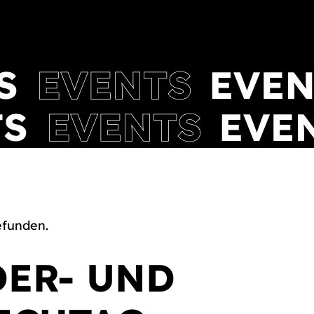
efunden.
DER- UND