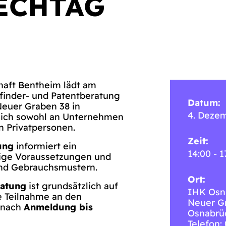
ECHTAG
haft Bentheim lädt am
finder- und Patentberatung
Datum:
Neuer Graben 38 in
4. Deze
 sich sowohl an Unternehmen
n Privatpersonen.
Zeit:
ung
informiert ein
14:00 - 1
dige Voraussetzungen und
nd Gebrauchsmustern.
Ort:
ratung
ist grundsätzlich auf
IHK Osn
e Teilnahme an den
Neuer G
r nach
Anmeldung bis
Osnabrü
Telefon: