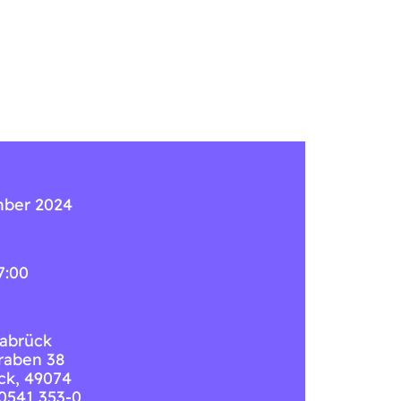
mber 2024
7:00
abrück
raben 38
ck
,
49074
 0541 353-0