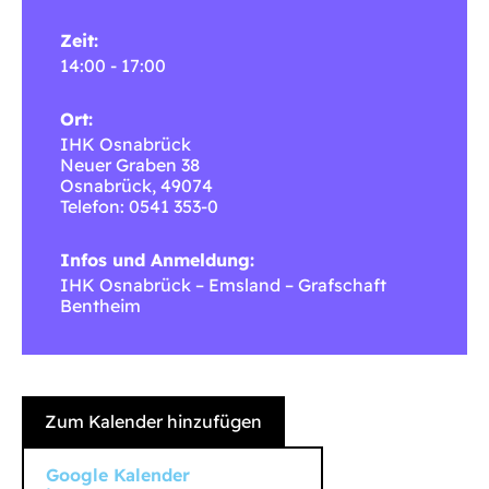
Zeit:
14:00 - 17:00
Ort:
IHK Osnabrück
Neuer Graben 38
Osnabrück
,
49074
Telefon: 0541 353-0
Infos und Anmeldung:
IHK Osnabrück – Emsland – Grafschaft
Bentheim
Zum Kalender hinzufügen
Google Kalender