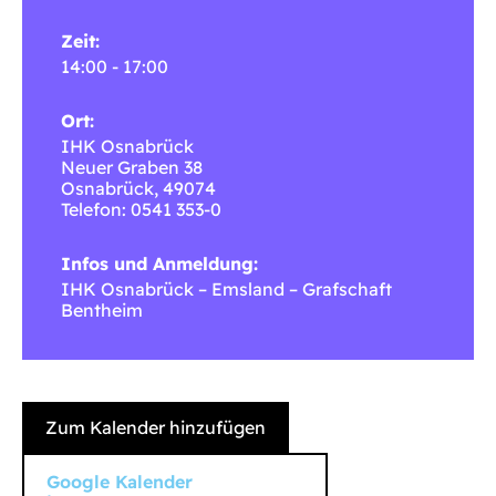
Zeit:
14:00 - 17:00
Ort:
IHK Osnabrück
Neuer Graben 38
Osnabrück
,
49074
Telefon: 0541 353-0
Infos und Anmeldung:
IHK Osnabrück – Emsland – Grafschaft
Bentheim
Zum Kalender hinzufügen
Google Kalender