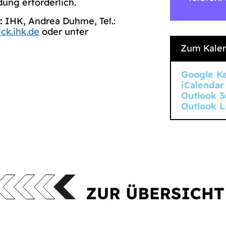
ung erforderlich.
:
IHK, Andrea Duhme, Tel.:
k.ihk.de
oder unter
Zum Kalen
Google K
iCalendar
Outlook 3
Outlook L