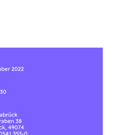
mber 2022
:30
abrück
raben 38
ck
,
49074
 0541 353-0