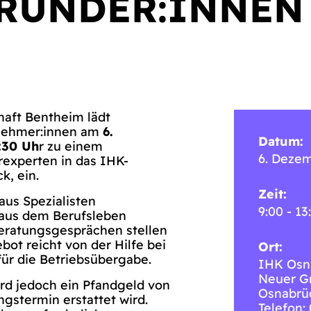
RÜNDER:INNEN
haft Bentheim lädt
rnehmer:innen am
6.
Datum:
:30 Uh
r zu einem
6. Deze
experten in das IHK-
k, ein.
Zeit:
aus Spezialisten
9:00 - 13
 aus dem Berufsleben
Beratungsgesprächen stellen
bot reicht von der Hilfe bei
Ort:
für die Betriebsübergabe.
IHK Osn
Neuer G
ird jedoch ein Pfandgeld von
Osnabrü
gstermin erstattet wird.
Telefon: