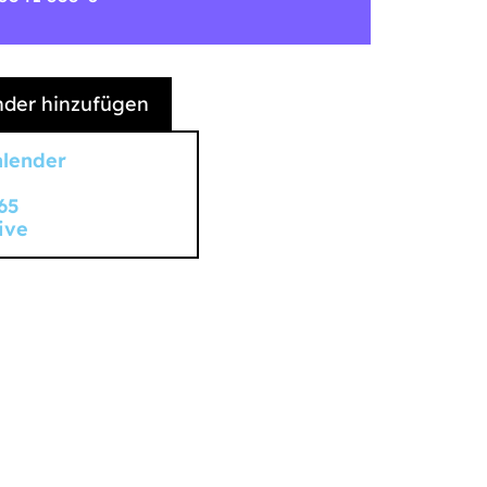
der hinzufügen
alender
65
ive