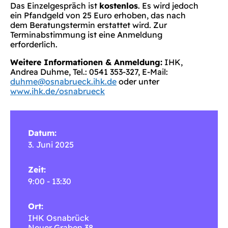
Das Einzelgespräch ist
kostenlos
. Es wird jedoch
ein Pfandgeld von 25 Euro erhoben, das nach
dem Beratungstermin erstattet wird. Zur
Terminabstimmung ist eine Anmeldung
erforderlich.
Weitere Informationen & Anmeldung:
IHK,
Andrea Duhme, Tel.: 0541 353-327, E-Mail:
duhme@osnabrueck.ihk.de
oder unter
www.ihk.de/osnabrueck
Datum:
3. Juni 2025
Zeit:
9:00 - 13:30
Ort:
IHK Osnabrück
Neuer Graben 38