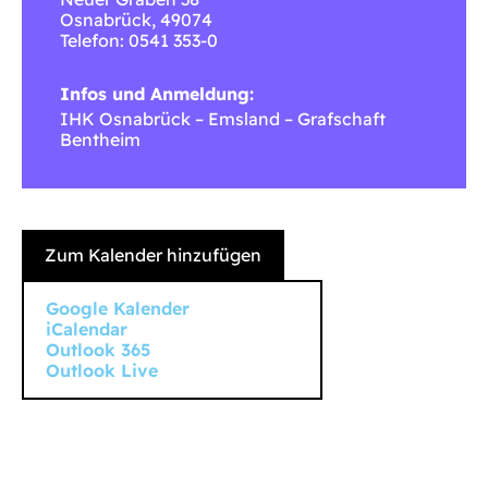
Osnabrück
,
49074
Telefon: 0541 353-0
Infos und Anmeldung:
IHK Osnabrück – Emsland – Grafschaft
Bentheim
Zum Kalender hinzufügen
Google Kalender
iCalendar
Outlook 365
Outlook Live