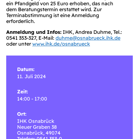
ein Pfandgeld von 25 Euro erhoben, das nach
dem Beratungstermin erstattet wird. Zur
Terminabstimmung ist eine Anmeldung
erforderlich.
Anmeldung und Infos:
IHK, Andrea Duhme, Tel.:
0541 353-327, E-Mail:
duhme@osnabrueck.ihk.de
oder unter
www.ihk.de/osnabrueck
Datum:
11. Juli 2024
Zeit:
14:00 - 17:00
Ort:
IHK Osnabrück
Neuer Graben 38
Osnabrück
,
49074
Telefon: 0541 353-0