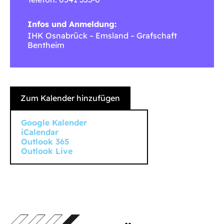
Infos und Anmeldung:
IHK Osnabrück – Emsland – Grafschaft
Bentheim
Zum Kalender hinzufügen
Google Kalender
iCalendar
Outlook 365
Outlook Live