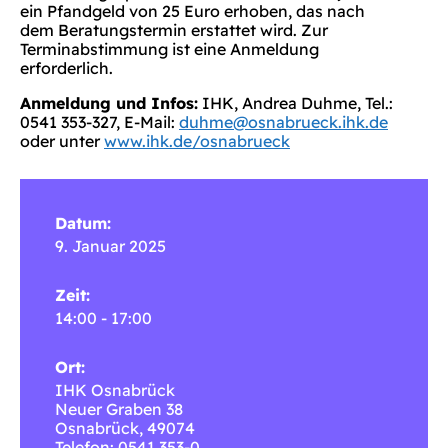
ein Pfandgeld von 25 Euro erhoben, das nach
dem Beratungstermin erstattet wird. Zur
Terminabstimmung ist eine Anmeldung
erforderlich.
Anmeldung und Infos:
IHK, Andrea Duhme, Tel.:
0541 353-327, E-Mail:
duhme@osnabrueck.ihk.de
oder unter
www.ihk.de/osnabrueck
Datum:
9. Januar 2025
Zeit:
14:00 - 17:00
Ort:
IHK Osnabrück
Neuer Graben 38
Osnabrück
,
49074
Telefon: 0541 353-0