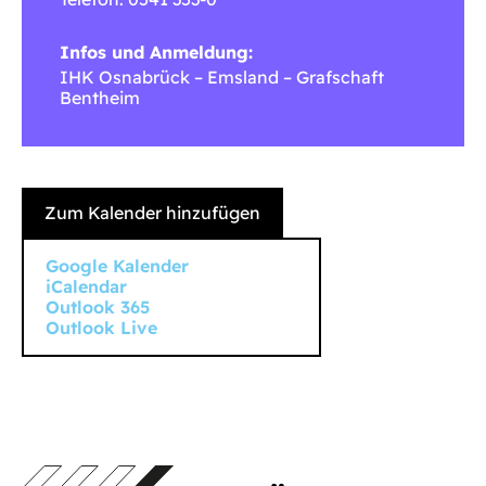
Infos und Anmeldung:
IHK Osnabrück – Emsland – Grafschaft
Bentheim
Zum Kalender hinzufügen
Google Kalender
iCalendar
Outlook 365
Outlook Live