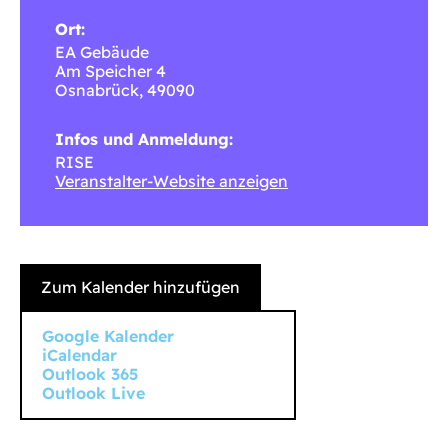
Ort:
EA Gebäude
Am Speicher 4
Osnabrück
,
49090
Infos und Anmeldung:
RISE
Veranstalter-Website anzeigen
Zum Kalender hinzufügen
Google Kalender
iCalendar
Outlook 365
Outlook Live