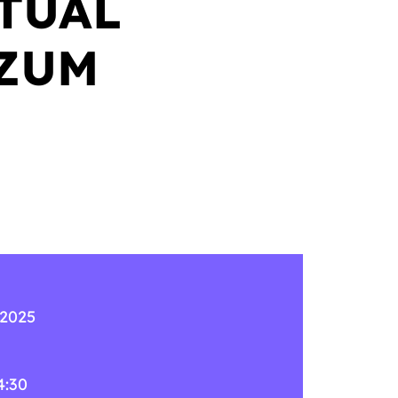
CTUAL
 ZUM
 2025
4:30