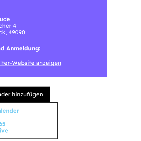
ude
cher 4
ck
,
49090
nd Anmeldung:
lter-Website anzeigen
der hinzufügen
alender
65
ive