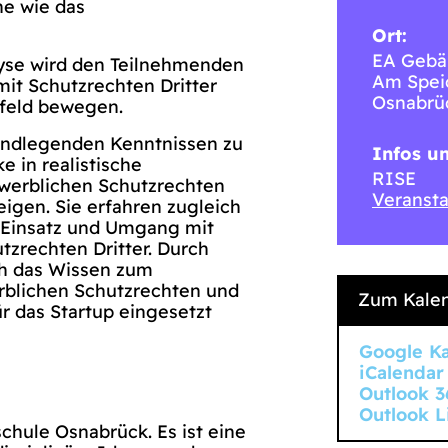
he wie das
Ort:
EA Gebä
lyse wird den Teilnehmenden
Am Spei
mit Schutzrechten Dritter
Osnabrü
feld bewegen.
undlegenden Kenntnissen zu
Infos u
e in realistische
RISE
gewerblichen Schutzrechten
Veransta
eigen. Sie erfahren zugleich
n Einsatz und Umgang mit
zrechten Dritter. Durch
ich das Wissen zum
rblichen Schutzrechten und
Zum Kalen
r das Startup eingesetzt
Google K
iCalendar
Outlook 3
Outlook L
chule Osnabrück. Es ist eine