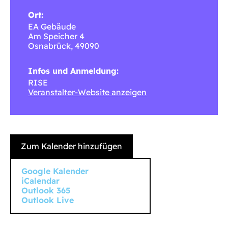
Ort:
EA Gebäude
Am Speicher 4
Osnabrück
,
49090
Infos und Anmeldung:
RISE
Veranstalter-Website anzeigen
Zum Kalender hinzufügen
Google Kalender
iCalendar
Outlook 365
Outlook Live