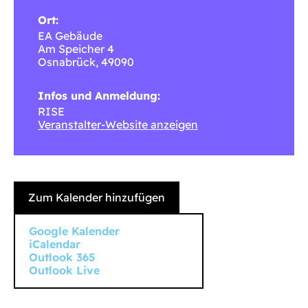
Ort:
EA Gebäude
Am Speicher 4
Osnabrück
,
49090
Infos und Anmeldung:
RISE
Veranstalter-Website anzeigen
Zum Kalender hinzufügen
Google Kalender
iCalendar
Outlook 365
Outlook Live