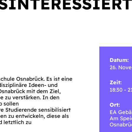
INTERESSIERT
Datum:
26. Nov
chule Osnabrück. Es ist eine
Zeit:
disziplinäre Ideen- und
18:30 - 2
Osnabrück mit dem Ziel,
e zu verstärken. In den
b sollen
Ort:
 Studierende sensibilisiert
EA Gebä
en zu entwickeln, diese als
Am Spei
 letztlich zu
Osnabrü