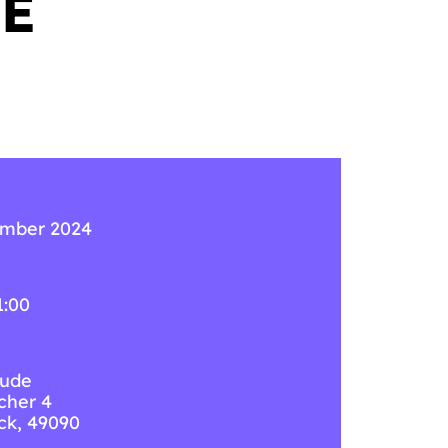
E
ember 2024
1:00
ude
cher 4
ck
,
49090