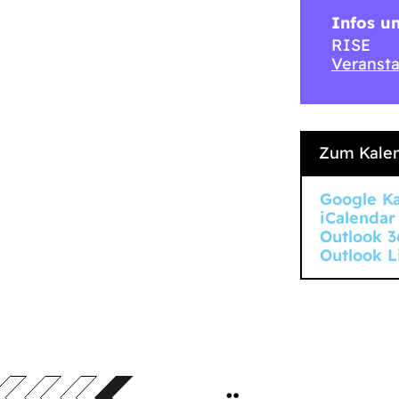
Infos u
RISE
Veransta
Zum Kalen
Google K
iCalendar
Outlook 3
Outlook L