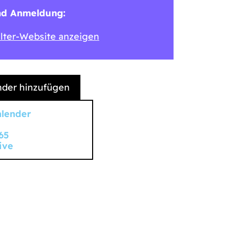
nd Anmeldung:
lter-Website anzeigen
der hinzufügen
alender
65
ive