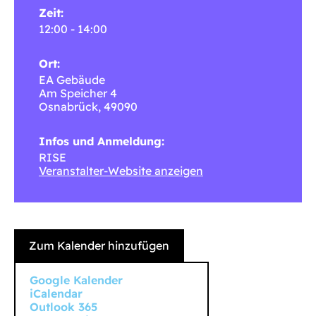
Zeit:
12:00 - 14:00
Ort:
EA Gebäude
Am Speicher 4
Osnabrück
,
49090
Infos und Anmeldung:
RISE
Veranstalter-Website anzeigen
Zum Kalender hinzufügen
Google Kalender
iCalendar
Outlook 365