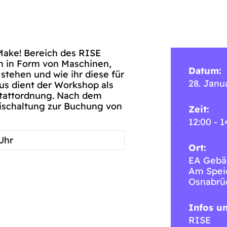
 Make! Bereich des RISE
n in Form von Maschinen,
Datum:
tehen und wie ihr diese für
28. Janu
us dient der Workshop als
stattordnung. Nach dem
eischaltung zur Buchung von
Zeit:
12:00 - 1
 Uhr
Ort:
EA Gebä
Am Spei
Osnabrü
Infos u
RISE