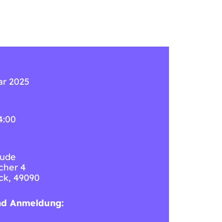
ar 2025
4:00
ude
cher 4
ck
,
49090
nd Anmeldung: