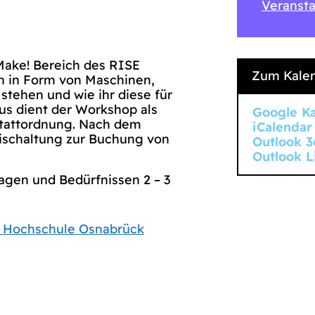
Veransta
 Make! Bereich des RISE
Zum Kalen
n in Form von Maschinen,
tehen und wie ihr diese für
us dient der Workshop als
Google K
stattordnung. Nach dem
iCalendar
eischaltung zur Buchung von
Outlook 3
Outlook L
agen und Bedürfnissen 2 – 3
| Hochschule Osnabrück