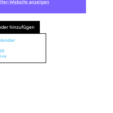
lter-Website anzeigen
der hinzufügen
alender
65
ive