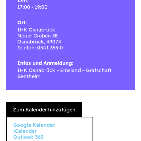
17:00 - 19:00
Ort:
IHK Osnabrück
Neuer Graben 38
Osnabrück
,
49074
Telefon: 0541 353-0
Infos und Anmeldung:
IHK Osnabrück – Emsland – Grafschaft
Bentheim
Zum Kalender hinzufügen
Google Kalender
iCalendar
Outlook 365