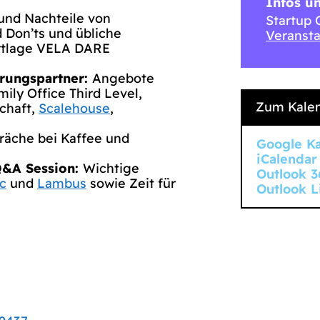
Infos u
und Nachteile von
Startup
 Don’ts und übliche
Veransta
artlage VELA DARE
erungspartner:
Angebote
ly Office Third Level,
Zum Kalen
chaft,
Scalehouse
,
räche bei Kaffee und
Google K
iCalendar
Q&A Session:
Wichtige
Outlook 3
c
und
Lambus
sowie Zeit für
Outlook L