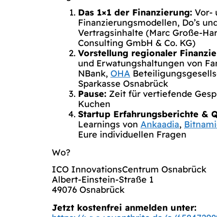
Das 1×1 der Finanzierung:
Vor- 
Finanzierungsmodellen, Do’s und
Vertragsinhalte (Marc Große-H
Consulting GmbH & Co. KG)
Vorstellung regionaler Finanzi
und Erwatungshaltungen von Fami
NBank,
OHA
Beteiligungsgesells
Sparkasse Osnabrück
Pause:
Zeit für vertiefende Gesp
Kuchen
Startup Erfahrungsberichte & 
Learnings von
Ankaadia
,
Bitnami
Eure individuellen Fragen
Wo?
ICO InnovationsCentrum Osnabrück
Albert-Einstein-Straße 1
49076 Osnabrück
Jetzt kostenfrei anmelden unter: