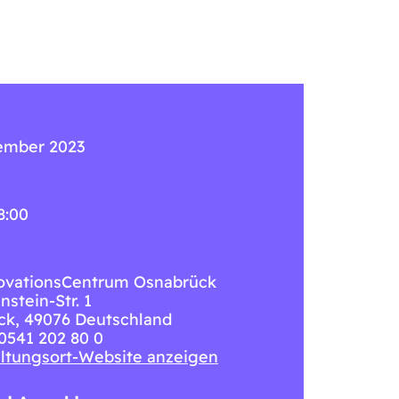
tember 2023
8:00
ovationsCentrum Osnabrück
nstein-Str. 1
ck
,
49076
Deutschland
 0541 202 80 0
ltungsort-Website anzeigen