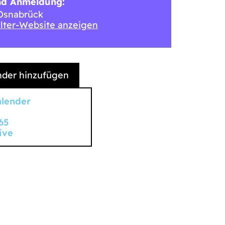
nd Anmeldung:
 Osnabrück
lter-Website anzeigen
der hinzufügen
alender
65
ive