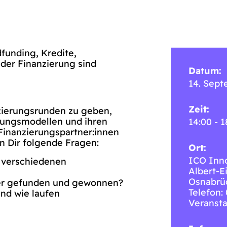
funding, Kredite,
 der Finanzierung sind
Datum:
14. Sep
Zeit:
zierungsrunden zu geben,
erungsmodellen und ihren
14:00 - 1
 Finanzierungspartner:innen
 Dir folgende Fragen:
Ort:
ICO Inn
n verschiedenen
Albert-Ei
Osnabrü
er gefunden und gewonnen?
Telefon:
nd wie laufen
Veransta