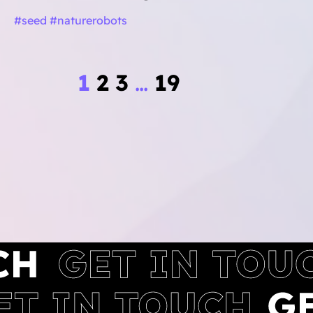
#seed #naturerobots
1
2
3
…
19