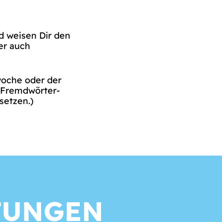
 weisen Dir den
r auch
oche oder der
h Fremdwörter-
setzen.)
TUNGEN