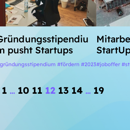
Gründungsstipendiu
Mitarbe
m pusht Startups
StartUp
gründungsstipendium #fördern #2023
#joboffer #s
1
…
10
11
12
13
14
…
19