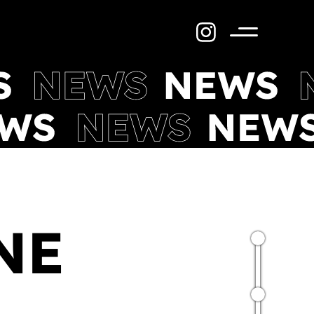
Menü
NE