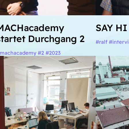
MACHacademy
SAY HI 
startet Durchgang 2
#ralf #interv
machacademy #2 #2023