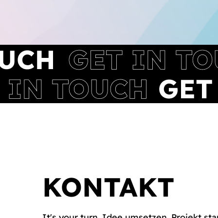
KONTAKT
It's your turn. Idee umsetzen. Projekt sta