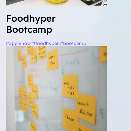
Foodhyper
Bootcamp
#applynow #foodhyper #bootcamp