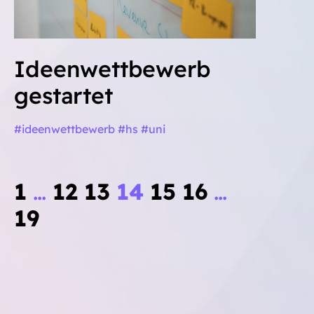
Ideenwettbewerb
gestartet
#ideenwettbewerb #hs #uni
1
…
12
13
14
15
16
…
19