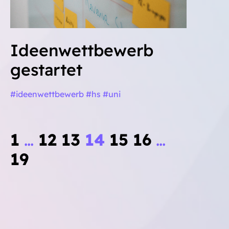
Ideenwettbewerb
gestartet
#ideenwettbewerb #hs #uni
1
…
12
13
14
15
16
…
19