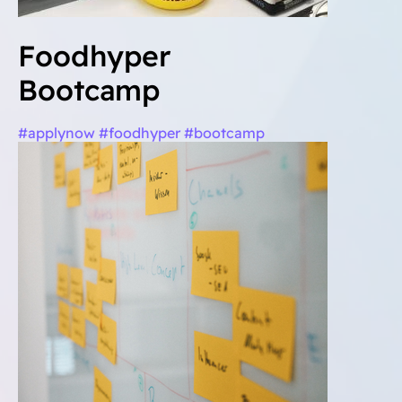
Foodhyper
Bootcamp
#applynow #foodhyper #bootcamp