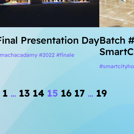
Final Presentation Day
Batch 
SmartC
machacadamy #2022 #finale
#smartcityh
1
…
13
14
15
16
17
…
19