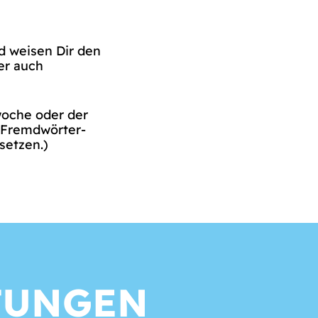
 weisen Dir den
r auch
oche oder der
h Fremdwörter-
setzen.)
TUNGEN