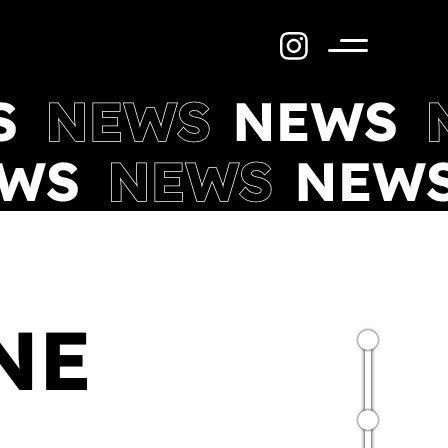
Menü
NE