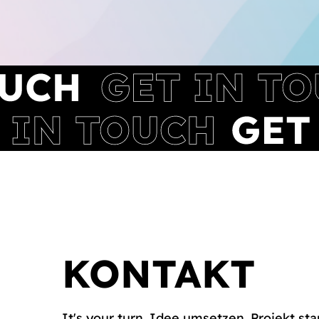
KONTAKT
It's your turn. Idee umsetzen. Projekt sta