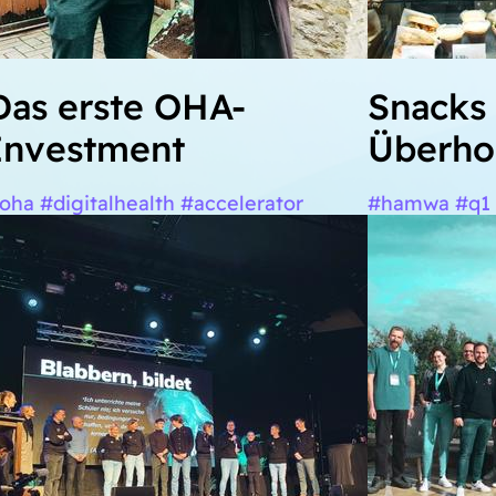
Das erste OHA-
Snacks 
Investment
Überho
oha #digitalhealth #accelerator
#hamwa #q1 #