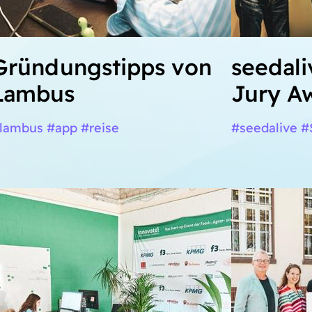
Gründungstipps von
seedali
Lambus
Jury A
lambus #app #reise
#seedalive 