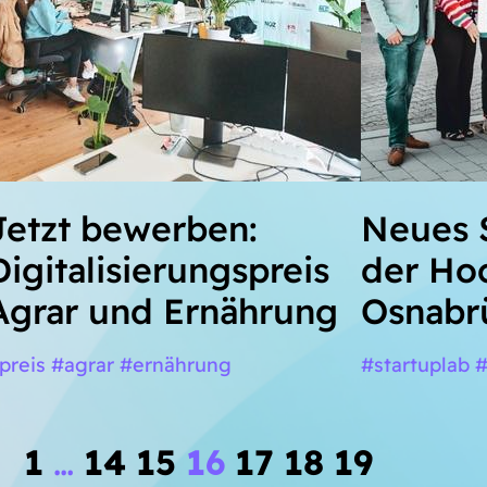
Jetzt bewerben:
Neues 
Digitalisierungspreis
der Ho
Agrar und Ernährung
Osnabr
preis #agrar #ernährung
#startuplab 
1
…
14
15
16
17
18
19