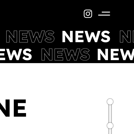
Menü
NE