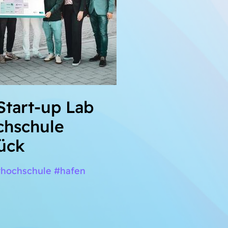
Start-up Lab
chschule
ück
#hochschule #hafen