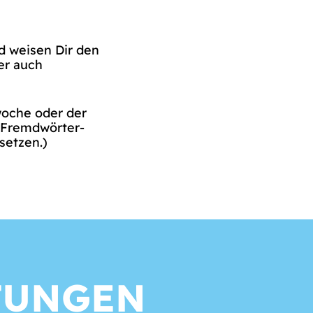
 weisen Dir den
r auch
oche oder der
h Fremdwörter-
setzen.)
TUNGEN