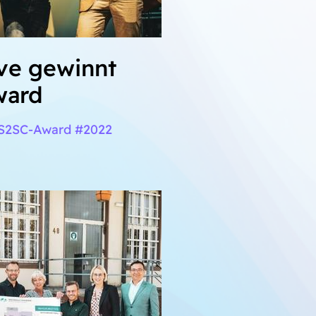
ve gewinnt
ward
#S2SC-Award #2022