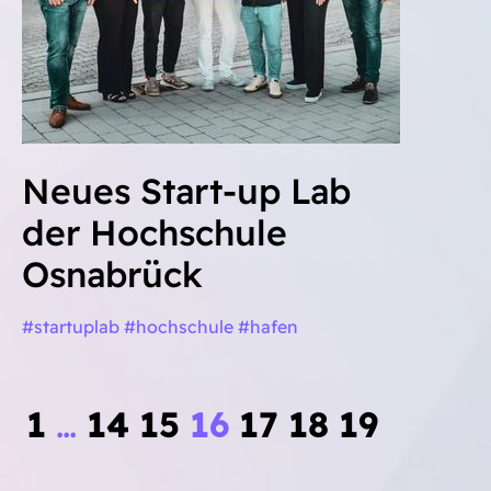
Neues Start-up Lab
der Hochschule
Osnabrück
#startuplab #hochschule #hafen
1
…
14
15
16
17
18
19