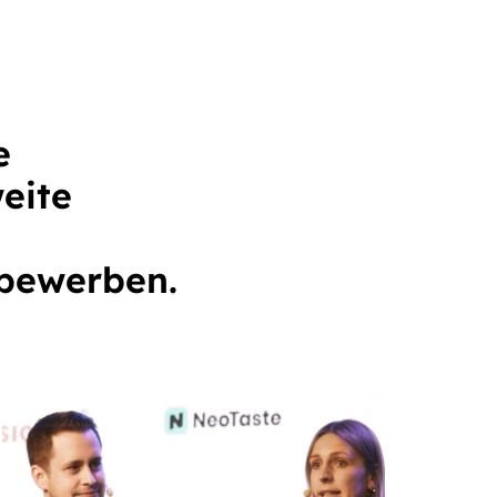
e
eite
 bewerben.