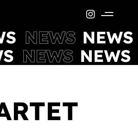
Menü
ARTET