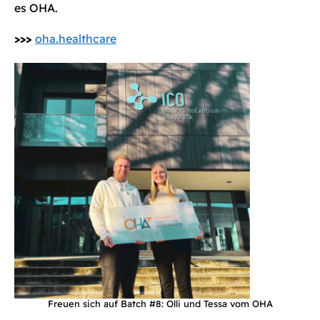
es OHA.
>>>
oha.healthcare
Freuen sich auf Batch #8: Olli und Tessa vom OHA