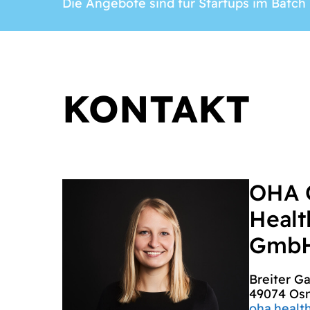
Die Angebote sind für Startups im Batch 
KONTAKT
OHA 
Healt
Gmb
Breiter G
49074 Os
oha.healt