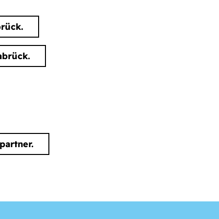
rück.
abrück.
partner.