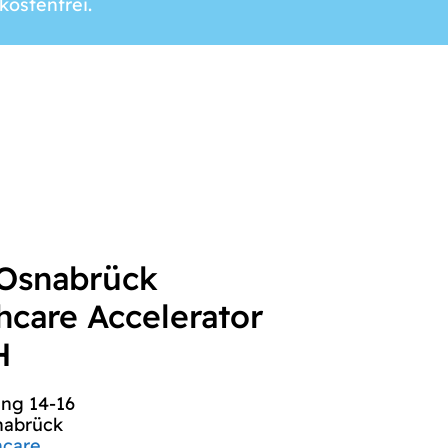
kostenfrei.
Osnabrück
hcare Accelerator
H
ang 14-16
nabrück
hcare