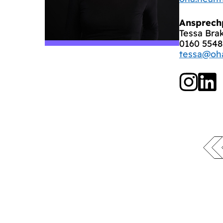
Ansprech
Tessa Bra
0160 5548
tessa@oha