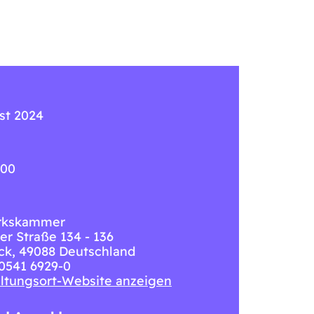
st 2024
:00
rkskammer
r Straße 134 - 136
ck
,
49088
Deutschland
 0541 6929-0
ltungsort-Website anzeigen