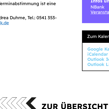
Infos u
erminabstimmung ist eine
NBank
Veransta
rea Duhme, Tel.: 0541 353-
k.de
Zum Kalen
Google K
iCalendar
Outlook 3
Outlook L