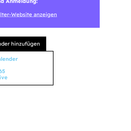
nd Anmeldung:
lter-Website anzeigen
der hinzufügen
alender
65
ive