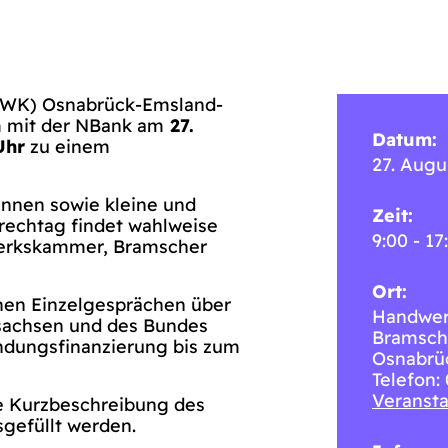
HWK) Osnabrück-Emsland-
 mit der NBank am
27.
Datum:
Uhr
zu einem
27. Augu
:innen sowie kleine und
Zeit:
rechtag findet wahlweise
9:00 - 17
werkskammer, Bramscher
Ort:
chen Einzelgesprächen über
Handwe
sachsen und des Bundes
Bramsche
ündungsfinanzierung bis zum
Osnabrü
Telefon:
Veransta
ne Kurzbeschreibung des
sgefüllt werden.