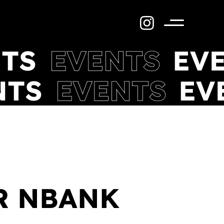
Menü
R NBANK