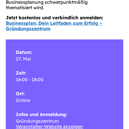
Businessplanung schwerpunktmäßig
thematisiert wird.
Jetzt kostenlos und verbindlich anmelden:
Businessplan: Dein Leitfaden zum Erfolg –
Gründungszentrum
Datum:
27. Mai
Zeit:
16:00 - 18:00
Ort:
Online
Infos und Anmeldung:
Gründungszentrum
Veranstalter-Website anzeigen