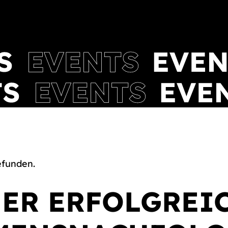
efunden.
NER ERFOLGREI