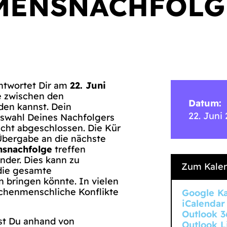
MENSNACHFOLG
ntwortet Dir am
22. Juni
e zwischen den
Datum:
den kannst. Dein
22. Juni
swahl Deines Nachfolgers
icht abgeschlossen. Die Kür
 Übergabe an die nächste
snachfolge
treffen
nder. Dies kann zu
Zum Kalen
 die gesamte
bringen könnte. In vielen
ischenmenschliche Konflikte
Google K
iCalendar
Outlook 3
st Du anhand von
Outlook L