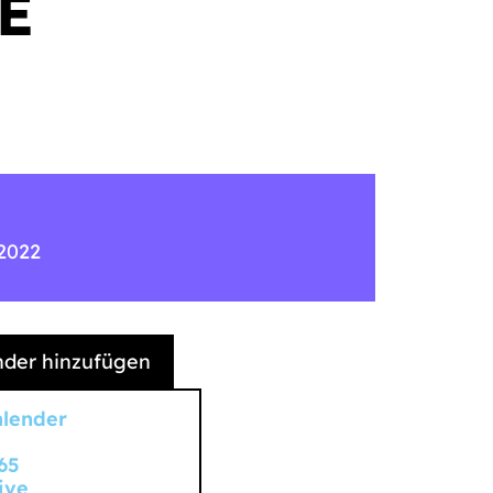
E
 2022
der hinzufügen
alender
65
ive