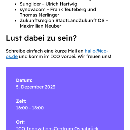
Sunglider – Ulrich Hartwig
synovacom – Frank Teuteberg und
Thomas Nerlinger
Zukunftsregion StadtLandZukunft OS –
Maximilian Neuber
Lust dabei zu sein?
Schreibe einfach eine kurze Mail an
hallo@ico-
os.de
und komm im ICO vorbei. Wir freuen uns!
Datum:
5. Dezember 2023
Zeit:
16:00 - 18:00
Ort:
ICO InnovationsCentrum Osnabrück