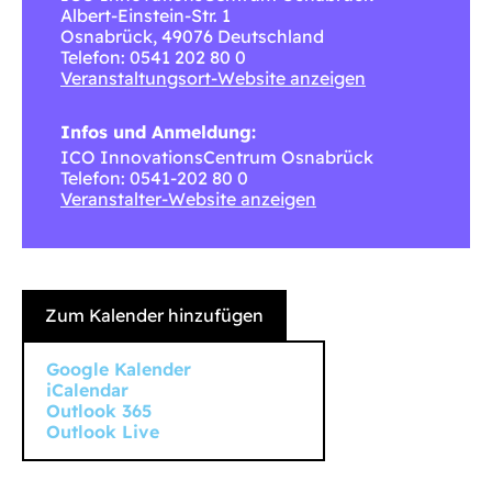
Albert-Einstein-Str. 1
Osnabrück
,
49076
Deutschland
Telefon: 0541 202 80 0
Veranstaltungsort-Website anzeigen
Infos und Anmeldung:
ICO InnovationsCentrum Osnabrück
Telefon: 0541-202 80 0
Veranstalter-Website anzeigen
Zum Kalender hinzufügen
Google Kalender
iCalendar
Outlook 365
Outlook Live