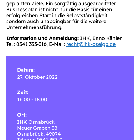
geplanten Ziele. Ein sorgfältig ausgearbeiteter
Businessplan ist nicht nur die Basis für einen
erfolgreichen Start in die Selbstständigkeit
sondern auch unabdingbar für die weitere
Unternehmensführung.
Information und Anmeldung:
IHK, Enno Kähler,
Tel.: 0541 353-316, E-Mail:
recht@ihk-oselgb.de
Datum:
27. Oktober 2022
Zeit:
16:00 - 18:00
Ort:
IHK Osnabrück
Neuer Graben 38
Osnabrück
,
49074
Telefon: 0541 353-0