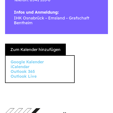
Infos und Anmeldung:
IHK Osnabrück – Emsland – Grafschaft
Bentheim
Zum Kalender hinzufügen
Google Kalender
iCalendar
Outlook 365
Outlook Live