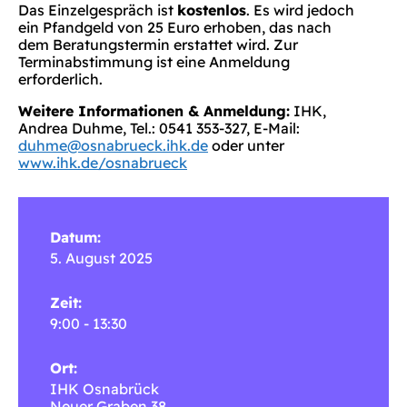
Das Einzelgespräch ist
kostenlos
. Es wird jedoch
ein Pfandgeld von 25 Euro erhoben, das nach
dem Beratungstermin erstattet wird. Zur
Terminabstimmung ist eine Anmeldung
erforderlich.
Weitere Informationen & Anmeldung:
IHK,
Andrea Duhme, Tel.: 0541 353-327, E-Mail:
duhme@osnabrueck.ihk.de
oder unter
www.ihk.de/osnabrueck
Datum:
5. August 2025
Zeit:
9:00 - 13:30
Ort:
IHK Osnabrück
Neuer Graben 38