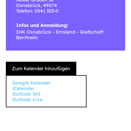
Osnabrück
,
49074
Telefon: 0541 353-0
Infos und Anmeldung:
IHK Osnabrück – Emsland – Grafschaft
Bentheim
Zum Kalender hinzufügen
Google Kalender
iCalendar
Outlook 365
Outlook Live