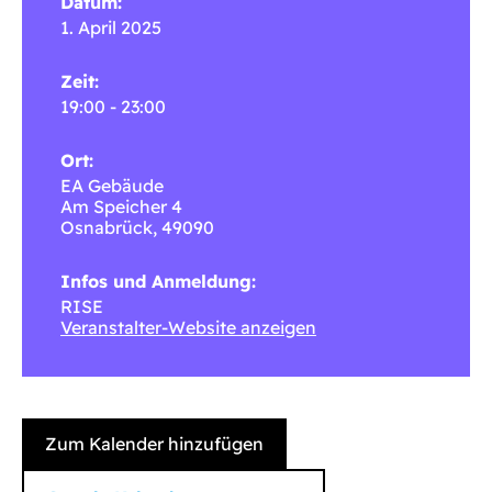
Datum:
1. April 2025
Zeit:
19:00 - 23:00
Ort:
EA Gebäude
Am Speicher 4
Osnabrück
,
49090
Infos und Anmeldung:
RISE
Veranstalter-Website anzeigen
Zum Kalender hinzufügen