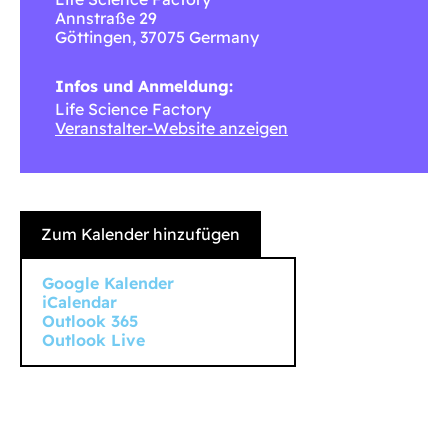
Annstraße 29
Göttingen
,
37075
Germany
Infos und Anmeldung:
Life Science Factory
Veranstalter-Website anzeigen
Zum Kalender hinzufügen
Google Kalender
iCalendar
Outlook 365
Outlook Live