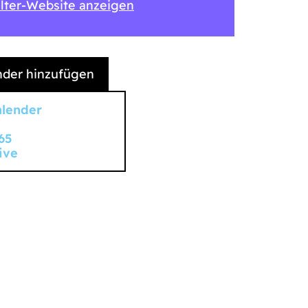
lter-Website anzeigen
der hinzufügen
alender
65
ive