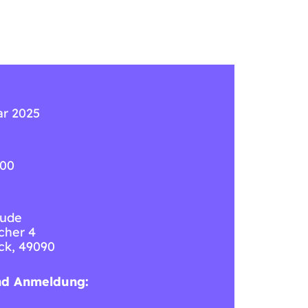
ar 2025
:00
ude
cher 4
ck
,
49090
nd Anmeldung: