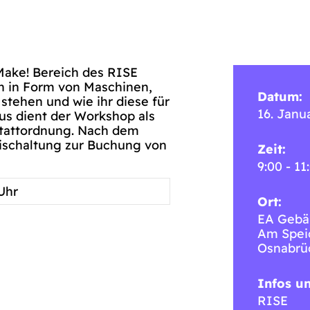
 Make! Bereich des RISE
n in Form von Maschinen,
Datum:
tehen und wie ihr diese für
16. Janu
us dient der Workshop als
stattordnung. Nach dem
eischaltung zur Buchung von
Zeit:
9:00 - 11
 Uhr
Ort:
EA Gebä
Am Spei
Osnabrü
Infos u
RISE