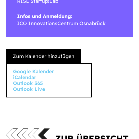
RISE Startup!Lab
Infos und Anmeldung:
ICO InnovationsCentrum Osnabrück
Zum Kalender hinzufügen
Google Kalender
iCalendar
Outlook 365
Outlook Live