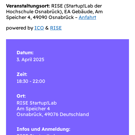
Veranstaltungsort:
RISE (Startup!Lab der
Hochschule Osnabrück), EA Gebäude, Am
Speicher 4, 49090 Osnabrück –
Anfahrt
powered by
ICO
&
RISE
Datum:
3. April 2025
Zeit:
18:30 - 22:00
Ort:
RISE Startup!Lab
Am Speicher 4
Osnabrück
,
49076
Deutschland
Infos und Anmeldung: